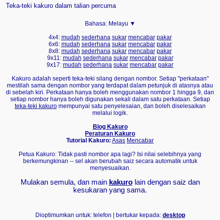
Teka-teki kakuro dalam talian percuma
Bahasa:
Melayu ▼
4x4:
mudah
sederhana
sukar
mencabar
pakar
6x6:
mudah
sederhana
sukar
mencabar
pakar
8x8:
mudah
sederhana
sukar
mencabar
pakar
9x11:
mudah
sederhana
sukar
mencabar
pakar
9x17:
mudah
sederhana
sukar
mencabar
pakar
Kakuro adalah seperti teka-teki silang dengan nombor. Setiap "perkataan"
mestilah sama dengan nombor yang terdapat dalam petunjuk di atasnya atau
di sebelah kiri. Perkataan hanya boleh menggunakan nombor 1 hingga 9, dan
setiap nombor hanya boleh digunakan sekali dalam satu perkataan. Setiap
teka-teki kakuro
mempunyai satu penyelesaian, dan boleh diselesaikan
melalui logik.
Blog Kakuro
Peraturan Kakuro
Tutorial Kakuro:
Asas
Mencabar
Petua Kakuro: Tidak pasti nombor apa lagi? Isi nilai selebihnya yang
berkemungkinan -- sel akan berubah saiz secara automatik untuk
menyesuaikan.
Mulakan semula, dan main
kakuro
lain dengan saiz dan
kesukaran yang sama.
Dioptimumkan untuk: telefon | bertukar kepada:
desktop