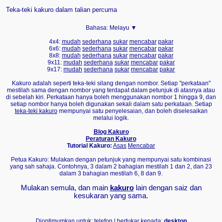
Teka-teki kakuro dalam talian percuma
Bahasa:
Melayu ▼
4x4:
mudah
sederhana
sukar
mencabar
pakar
6x6:
mudah
sederhana
sukar
mencabar
pakar
8x8:
mudah
sederhana
sukar
mencabar
pakar
9x11:
mudah
sederhana
sukar
mencabar
pakar
9x17:
mudah
sederhana
sukar
mencabar
pakar
Kakuro adalah seperti teka-teki silang dengan nombor. Setiap "perkataan"
mestilah sama dengan nombor yang terdapat dalam petunjuk di atasnya atau
di sebelah kiri. Perkataan hanya boleh menggunakan nombor 1 hingga 9, dan
setiap nombor hanya boleh digunakan sekali dalam satu perkataan. Setiap
teka-teki kakuro
mempunyai satu penyelesaian, dan boleh diselesaikan
melalui logik.
Blog Kakuro
Peraturan Kakuro
Tutorial Kakuro:
Asas
Mencabar
Petua Kakuro: Mulakan dengan petunjuk yang mempunyai satu kombinasi
yang sah sahaja. Contohnya, 3 dalam 2 bahagian mestilah 1 dan 2, dan 23
dalam 3 bahagian mestilah 6, 8 dan 9.
Mulakan semula, dan main
kakuro
lain dengan saiz dan
kesukaran yang sama.
Dioptimumkan untuk: telefon | bertukar kepada:
desktop