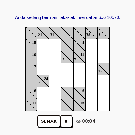
Anda sedang bermain teka-teki mencabar 6x6 10979.
21
31
38
3
15
4
10
11
3
5
17
12
24
7
6
6
11
16
00:04
SEMAK