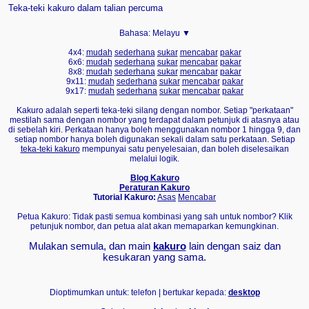
Teka-teki kakuro dalam talian percuma
Bahasa:
Melayu ▼
4x4:
mudah
sederhana
sukar
mencabar
pakar
6x6:
mudah
sederhana
sukar
mencabar
pakar
8x8:
mudah
sederhana
sukar
mencabar
pakar
9x11:
mudah
sederhana
sukar
mencabar
pakar
9x17:
mudah
sederhana
sukar
mencabar
pakar
Kakuro adalah seperti teka-teki silang dengan nombor. Setiap "perkataan"
mestilah sama dengan nombor yang terdapat dalam petunjuk di atasnya atau
di sebelah kiri. Perkataan hanya boleh menggunakan nombor 1 hingga 9, dan
setiap nombor hanya boleh digunakan sekali dalam satu perkataan. Setiap
teka-teki kakuro
mempunyai satu penyelesaian, dan boleh diselesaikan
melalui logik.
Blog Kakuro
Peraturan Kakuro
Tutorial Kakuro:
Asas
Mencabar
Petua Kakuro: Tidak pasti semua kombinasi yang sah untuk nombor? Klik
petunjuk nombor, dan petua alat akan memaparkan kemungkinan.
Mulakan semula, dan main
kakuro
lain dengan saiz dan
kesukaran yang sama.
Dioptimumkan untuk: telefon | bertukar kepada:
desktop