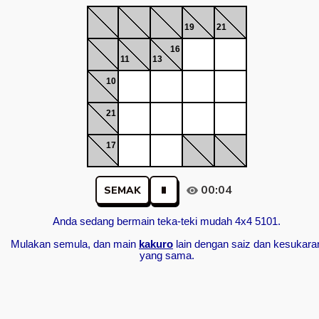
19
21
16
11
13
10
21
17
00:04
SEMAK
Anda sedang bermain teka-teki mudah 4x4 5101.
Mulakan semula, dan main
kakuro
lain dengan saiz dan kesukara
yang sama.