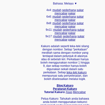
Bahasa:
Melayu ▼
4x4:
mudah
sederhana
sukar
mencabar
pakar
6x6:
mudah
sederhana
sukar
mencabar
pakar
8x8:
mudah
sederhana
sukar
mencabar
pakar
9x11:
mudah
sederhana
sukar
mencabar
pakar
9x17:
mudah
sederhana
sukar
mencabar
pakar
Kakuro adalah seperti teka-teki silang
dengan nombor. Setiap "perkataan"
mestilah sama dengan nombor yang
terdapat dalam petunjuk di atasnya
atau di sebelah kiri. Perkataan hanya
boleh menggunakan nombor 1 hingga
9, dan setiap nombor hanya boleh
digunakan sekali dalam satu
perkataan. Setiap
teka-teki kakuro
mempunyai satu penyelesaian, dan
boleh diselesaikan melalui logik.
Blog Kakuro
Peraturan Kakuro
Tutorial Kakuro:
Asas
Mencabar
Petua Kakuro: Tahukah anda bahawa
anda boleh menggunakan kekunci