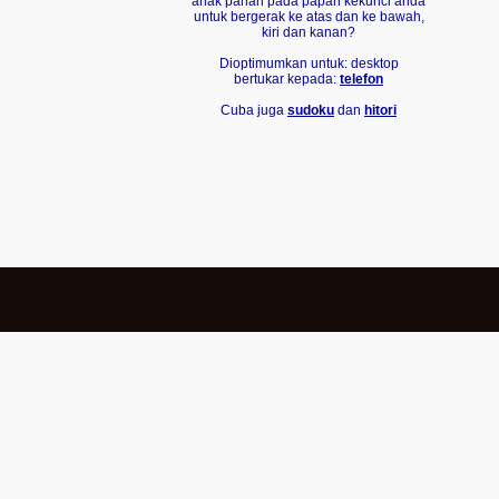
anak panah pada papan kekunci anda
untuk bergerak ke atas dan ke bawah,
kiri dan kanan?
Dioptimumkan untuk: desktop
bertukar kepada:
telefon
Cuba juga
sudoku
dan
hitori