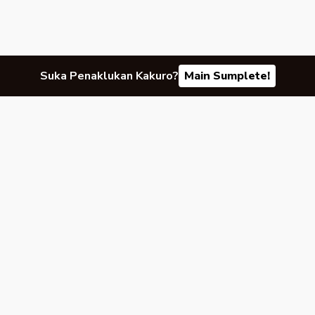
Suka Penaklukan Kakuro?
Main Sumplete!